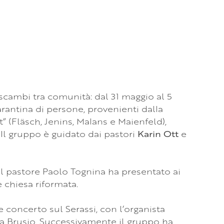
 scambi tra comunità: dal 31 maggio al 5
ntina di persone, provenienti dalla
” (Fläsch, Jenins, Malans e Maienfeld),
 Il gruppo è guidato dai pastori
Karin Ott
e
 il pastore Paolo Tognina ha presentato ai
e chiesa riformata.
ve concerto sul Serassi, con l’organista
 a Brusio. Successivamente il gruppo ha