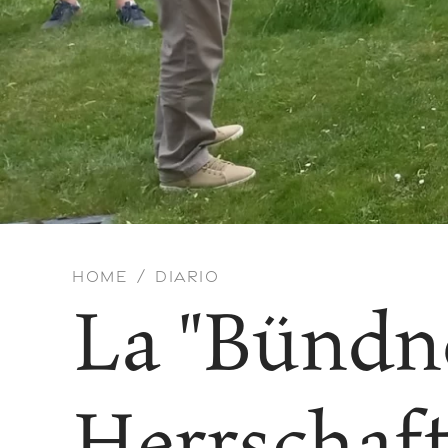
HOME
DIARIO
La "Bündn
Herrschaft"